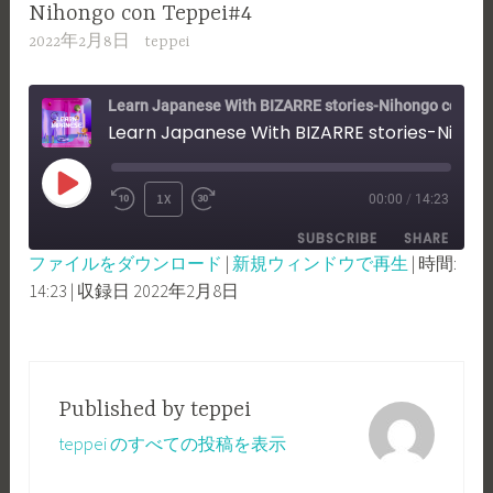
Nihongo con Teppei#4
2022年2月8日
teppei
Learn Japanese With BIZARRE stories-Nihongo con Teppei
Learn Japanese With BIZARRE stories-Nihongo con Teppei#4
PLAY
1X
00:00
/
14:23
REWIND
FAST
EPISODE
SUBSCRIBE
SHARE
10
FORWARD
ファイルをダウンロード
|
新規ウィンドウで再生
|
時間:
SECONDS
30
14:23
|
収録日 2022年2月8日
SHARE
RSS FEED
SECONDS
LINK
EMBED
Published by
teppei
teppei のすべての投稿を表示