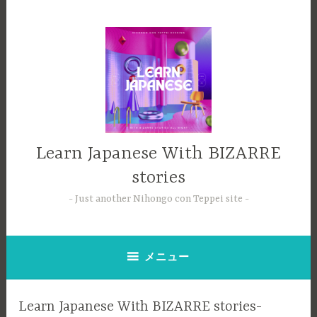
コ
ン
テ
ン
ツ
へ
ス
キ
ッ
Learn Japanese With BIZARRE
プ
stories
Just another Nihongo con Teppei site
メニュー
Learn Japanese With BIZARRE stories-