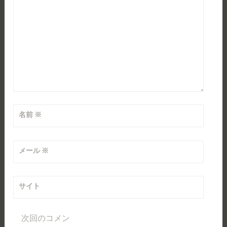
名前
※
メール
※
サイト
次回のコメン